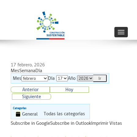
Toggle
navigati
17 febrero, 2026
Mes
Semana
Día
Mes
Día
Año
Anterior
Hoy
Siguiente
Categorías
Todas las categorías
General
Subscribe in
Google
Subscribe in
Outlook
Imprimir
Vistas