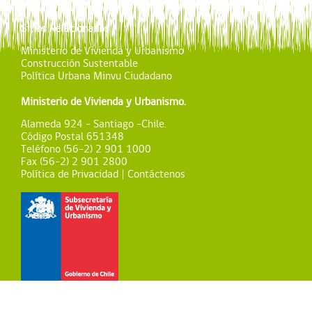
Sitios Relacionados :
Ministerio de Vivienda y Urbanismo
Construcción Sustentable
Política Urbana Minvu Ciudadano
Ministerio de Vivienda y Urbanismo.
Alameda 924 - Santiago -Chile.
Código Postal 651348
Teléfono (56-2) 2 901 1000
Fax (56-2) 2 901 2800
Política de Privacidad | Contáctenos